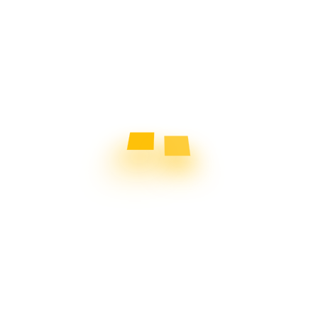
Music is it
Datenschutz & Co.
U
S
Vorstand
,
Peter Meier, Mishka Simonov (kommisarisch 2. Vorstand)
B